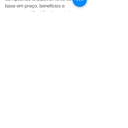
base em preço, benefícios e 
recursos, então é fundamental 
estabelecer uma conexão mais 
profunda com o seu público.
Sua marca precisa adotar uma 
personalidade autêntica com um tom 
de voz distintivo.
Marcas menos experientes podem 
optar por selecionar algumas 
características que acreditam que 
seu público irá apreciar. No entanto, 
os arquétipos representam 
personalidades completas, com uma 
visão de mundo própria, uma 
perspectiva sobre a vida e crenças 
sólidas. Essa riqueza de 
características permite que as 
marcas estabeleçam conexões de 