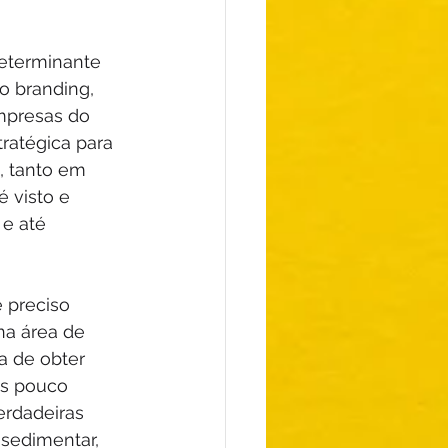
eterminante 
o branding, 
mpresas do 
atégica para 
, tanto em 
 visto e 
e até 
 preciso 
a área de 
a de obter 
s pouco 
rdadeiras 
sedimentar, 