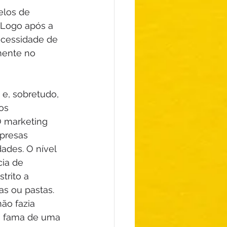
los de 
 Logo após a 
cessidade de 
mente no 
e, sobretudo, 
os 
O marketing 
presas 
ades. O nível 
ia de 
rito a 
s ou pastas. 
ão fazia 
a fama de uma 