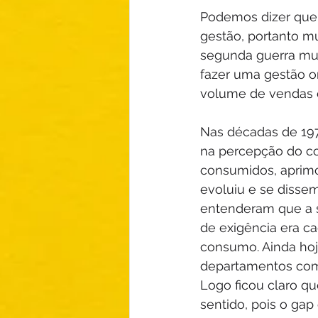
Podemos dizer que
gestão, portanto mu
segunda guerra mun
fazer uma gestão o
volume de vendas e
Nas décadas de 197
na percepção do co
consumidos, aprimo
evoluiu e se disse
entenderam que a sa
de exigência era c
consumo. Ainda hoj
departamentos com 
Logo ficou claro q
sentido, pois o ga