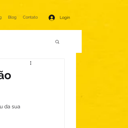
g
Blog
Contato
Login
ão
u da sua 