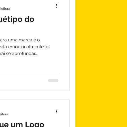
leitura
uétipo do
para uma marca é o
necta emocionalmente às
ai se aprofundar...
eitura
que um Logo