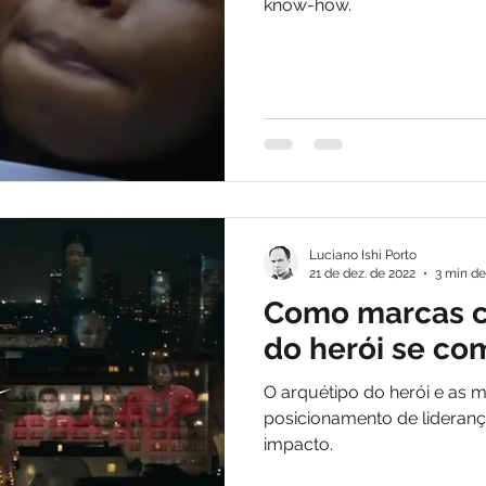
know-how.
Luciano Ishi Porto
21 de dez. de 2022
3 min de
Como marcas c
do herói se c
O arquétipo do herói e as
posicionamento de lideranç
impacto.