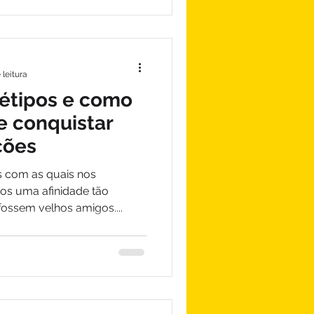
 leitura
étipos e como
e conquistar
ções
 com as quais nos
os uma afinidade tão
fossem velhos amigos....