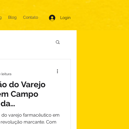
g
Blog
Contato
Login
 leitura
o do Varejo
 em Campo
 da
 Evolução
o do varejo farmacêutico em
revolução marcante. Com
..