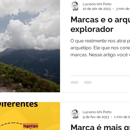
Luciano Ishi Porto
10 de abr. de 2023
3 min de 
Marcas e o arq
explorador
O que realmente nos atrai 
arquétipo. Ele que nos co
marcas. Nesse artigo você v
Luciano Ishi Porto
9 de fev. de 2023
1 min de l
Marca é mais 