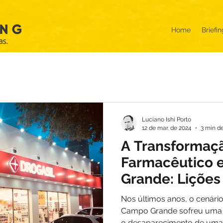
Home
Briefin
Luciano Ishi Porto
12 de mar. de 2024
3 min de
A Transformaçã
Farmacêutico
Grande: Lições
Concorrência e
Nos últimos anos, o cenári
Campo Grande sofreu uma 
o desaparecimento de uma.